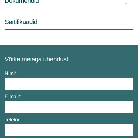
Dokumendid
Sertifikaadid
Võtke meiega ühendust
Nimi*
E-mail*
Telefon