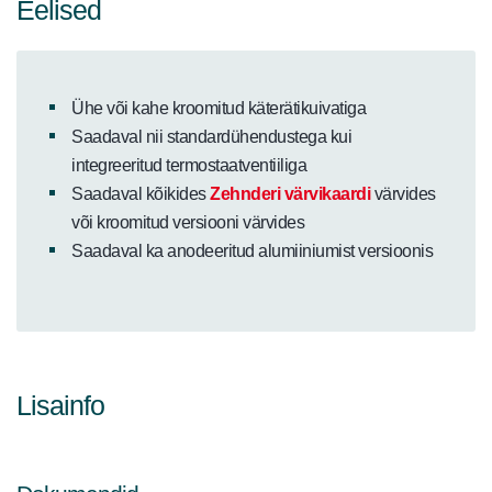
Eelised
Ühe või kahe kroomitud käterätikuivatiga
Saadaval nii standardühendustega kui
integreeritud termostaatventiiliga
Saadaval kõikides
Zehnderi värvikaardi
värvides
või kroomitud versiooni värvides
Saadaval ka anodeeritud alumiiniumist versioonis
Lisainfo