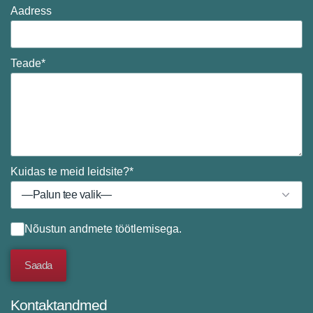
Aadress
Teade*
Kuidas te meid leidsite?*
Nõustun
andmete töötlemisega
.
Kontaktandmed