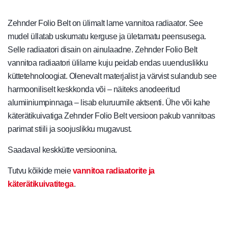
Zehnder Folio Belt on ülimalt lame vannitoa radiaator. See
mudel üllatab uskumatu kerguse ja ületamatu peensusega.
Selle radiaatori disain on ainulaadne. Zehnder Folio Belt
vannitoa radiaatori ülilame kuju peidab endas uuenduslikku
küttetehnoloogiat. Olenevalt materjalist ja värvist sulandub see
harmooniliselt keskkonda või – näiteks anodeeritud
alumiiniumpinnaga – lisab eluruumile aktsenti. Ühe või kahe
käterätikuivatiga Zehnder Folio Belt versioon pakub vannitoas
parimat stiili ja soojuslikku mugavust.
Saadaval keskkütte versioonina.
Tutvu kõikide meie
vannitoa radiaatorite ja
käterätikuivatitega
.