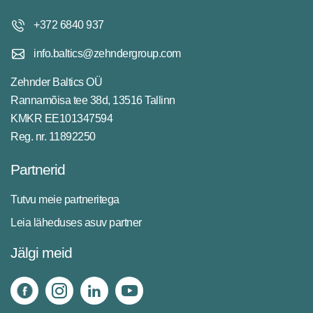
+372 6840 937
info.baltics@zehndergroup.com
Zehnder Baltics OÜ
Rannamõisa tee 38d, 13516 Tallinn
KMKR EE101347594
Reg. nr. 11892250
Partnerid
Tutvu meie partneritega
Leia läheduses asuv partner
Jälgi meid