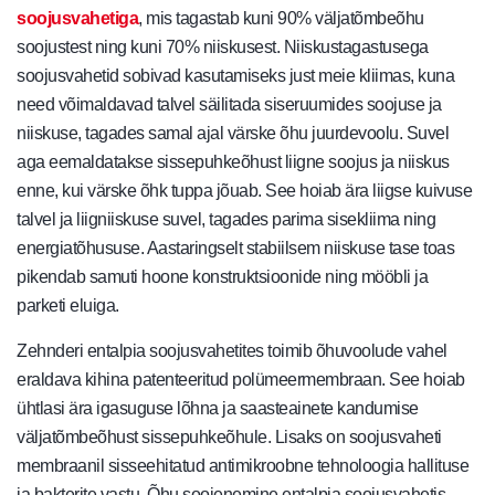
soojusvahetiga
, mis tagastab kuni 90% väljatõmbeõhu
soojustest ning kuni 70% niiskusest. Niiskustagastusega
soojusvahetid sobivad kasutamiseks just meie kliimas, kuna
need võimaldavad talvel säilitada siseruumides soojuse ja
niiskuse, tagades samal ajal värske õhu juurdevoolu. Suvel
aga eemaldatakse sissepuhkeõhust liigne soojus ja niiskus
enne, kui värske õhk tuppa jõuab. See hoiab ära liigse kuivuse
talvel ja liigniiskuse suvel, tagades parima sisekliima ning
energiatõhususe. Aastaringselt stabiilsem niiskuse tase toas
pikendab samuti hoone konstruktsioonide ning mööbli ja
parketi eluiga.
Zehnderi entalpia soojusvahetites toimib õhuvoolude vahel
eraldava kihina patenteeritud polümeermembraan. See hoiab
ühtlasi ära igasuguse lõhna ja saasteainete kandumise
väljatõmbeõhust sissepuhkeõhule. Lisaks on soojusvaheti
membraanil sisseehitatud antimikroobne tehnoloogia hallituse
ja bakterite vastu. Õhu soojenemine entalpia soojusvahetis