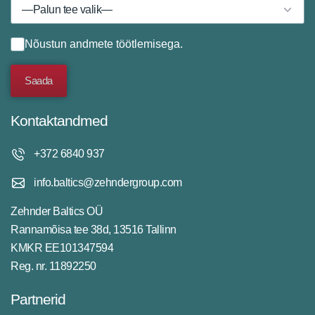
Nõustun
andmete töötlemisega
.
Kontaktandmed
+372 6840 937
info.baltics@zehndergroup.com
Zehnder Baltics OÜ
Rannamõisa tee 38d, 13516 Tallinn
KMKR EE101347594
Reg. nr. 11892250
Partnerid