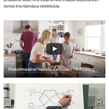
toimub ilma täiendava elektrikuluta.
Maksimaalne heaolu Zehnderi niiskustagastusega (ERV) ventilatsiooniga_EE