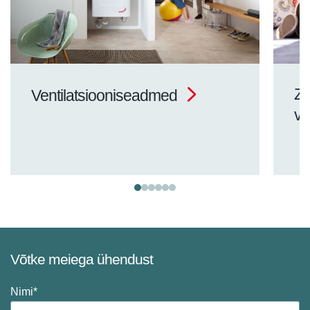
Ze
Ventilatsiooniseadmed
ve
Võtke meiega ühendust
Nimi*