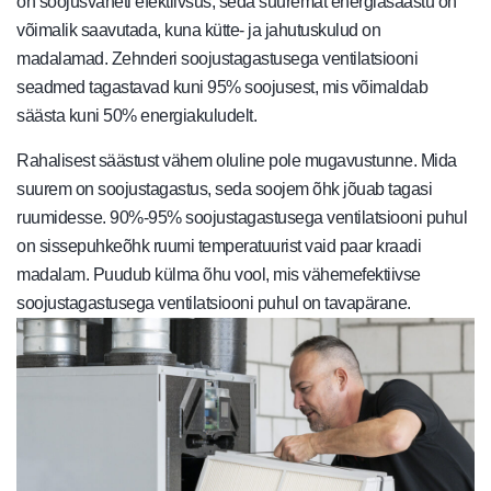
on soojusvaheti efektiivsus, seda suuremat energiasäästu on
võimalik saavutada, kuna kütte- ja jahutuskulud on
madalamad. Zehnderi soojustagastusega ventilatsiooni
seadmed tagastavad kuni 95% soojusest, mis võimaldab
säästa kuni 50% energiakuludelt.
Rahalisest säästust vähem oluline pole mugavustunne. Mida
suurem on soojustagastus, seda soojem õhk jõuab tagasi
ruumidesse. 90%-95% soojustagastusega ventilatsiooni puhul
on sissepuhkeõhk ruumi temperatuurist vaid paar kraadi
madalam. Puudub külma õhu vool, mis vähemefektiivse
soojustagastusega ventilatsiooni puhul on tavapärane.