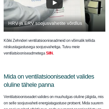
HRV ja ERV soojusvahetite võrdlus
Kõiki Zehnderi ventilatsiooniseadmeid on võimalik tellida
niiskustagastusega soojusvahetiga. Tutvu meie
ventilatsiooniseadmetega
SIIN
.
Mida on ventilatsiooniseadet valides
oluline tähele panna
Ventilatsiooniseadet valides on muuhulgas oluline jälgida, mis
on selle soojusvaheti energiatagastuse protsent. Mida suurem