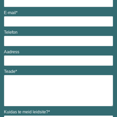
E-mail*
Telefon
Aadress
Teade*
Kuidas te meid leidsite?*