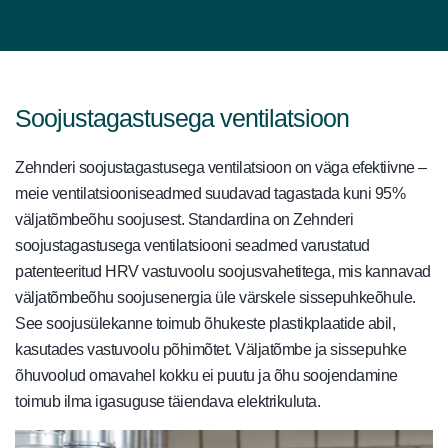
Soojustagastusega ventilatsioon
Zehnderi soojustagastusega ventilatsioon on väga efektiivne –
meie ventilatsiooniseadmed suudavad tagastada kuni 95%
väljatõmbeõhu soojusest.
Standardina on Zehnderi
soojustagastusega ventilatsiooni seadmed
varustatud
patenteeritud HRV vastuvoolu soojusvahetitega, mis kannavad
väljatõmbeõhu soojusenergia üle värskele sissepuhkeõhule.
See soojusülekanne toimub õhukeste plastikplaatide abil,
kasutades vastuvoolu põhimõtet. Väljatõmbe ja sissepuhke
õhuvoolud omavahel kokku ei puutu ja õhu soojendamine
toimub ilma igasuguse täiendava elektrikuluta.