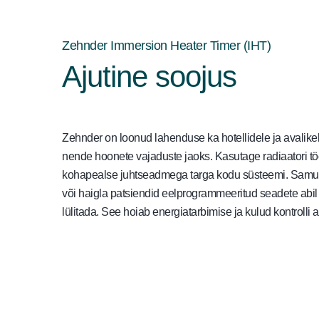
Zehnder Immersion Heater Timer (IHT)
Ajutine soojus
Zehnder on loonud lahenduse ka hotellidele ja avalikele 
nende hoonete vajaduste jaoks. Kasutage radiaatori 
kohapealse juhtseadmega targa kodu süsteemi. Samuti 
või haigla patsiendid eelprogrammeeritud seadete abil ra
lülitada. See hoiab energiatarbimise ja kulud kontrolli al