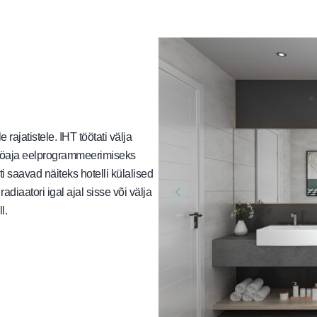
rajatistele. IHT töötati välja
tööaja eelprogrammeerimiseks
saavad näiteks hotelli külalised
diaatori igal ajal sisse või välja
l.