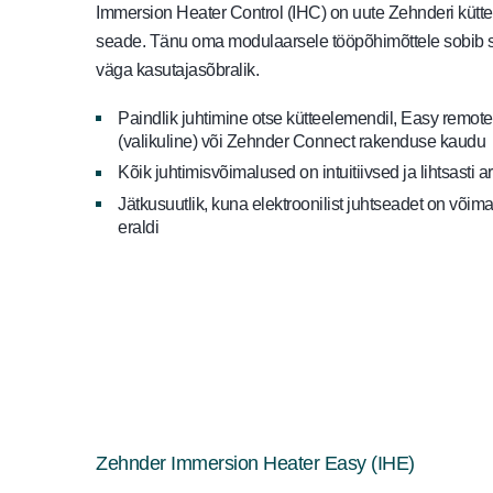
Immersion Heater Control (IHC) on uute Zehnderi kütt
seade. Tänu oma modulaarsele tööpõhimõttele sobib s
väga kasutajasõbralik.
Paindlik juhtimine otse kütteelemendil, Easy remote
(valikuline) või Zehnder Connect rakenduse kaudu
Kõik juhtimisvõimalused on intuitiivsed ja lihtsast
Jätkusuutlik, kuna elektroonilist juhtseadet on võim
eraldi
Zehnder Immersion Heater Easy (IHE)