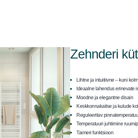
Zehnderi küt
Lihtne ja intuitiivne – kuni kol
Ideaalne lahendus erinevate i
Moodne ja elegantne disain
Keskkonnakaitse ja kulude ko
Reguleeritav pinnatemperatuu
Temperatuuri juhtimine ruumip
Taimeri funktsioon