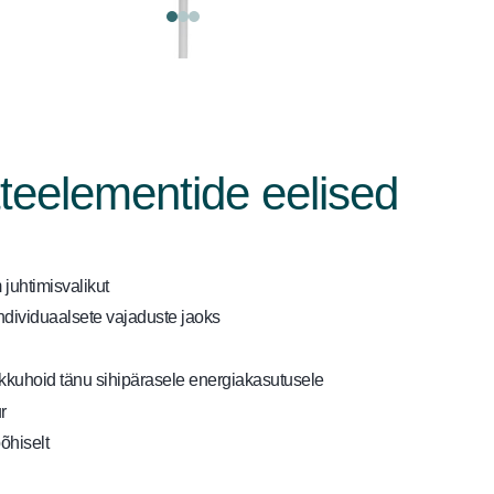
teelementide eelised
m juhtimisvalikut
ndividuaalsete vajaduste jaoks
kkuhoid tänu sihipärasele energiakasutusele
r
õhiselt