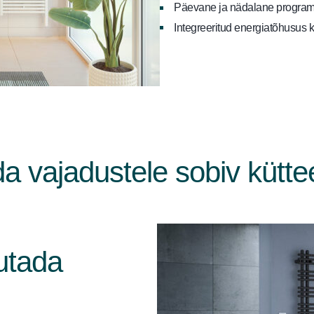
Päevane ja nädalane progra
Integreeritud energiatõhusus 
da vajadustele sobiv kütt
utada