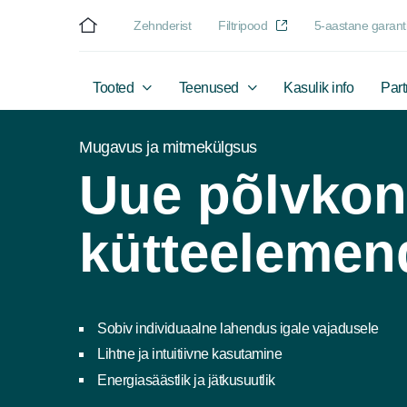
Zehnderist
Filtripood
5-aastane garanti
Tooted
Teenused
Kasulik info
Part
Mugavus ja mitmekülgsus
Uue põlvko
kütteelemen
Sobiv individuaalne lahendus igale vajadusele
Lihtne ja intuitiivne kasutamine
Energiasäästlik ja jätkusuutlik