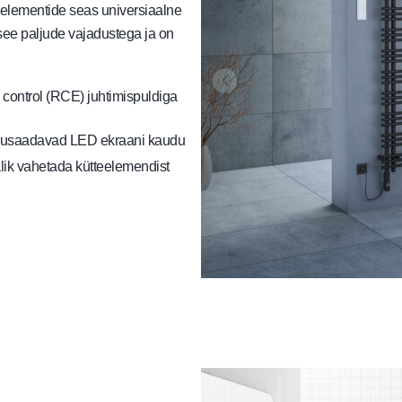
eelementide seas universiaalne
ee paljude vajadustega ja on
 control (RCE) juhtimispuldiga
i arusaadavad LED ekraani kaudu
alik vahetada kütteelemendist