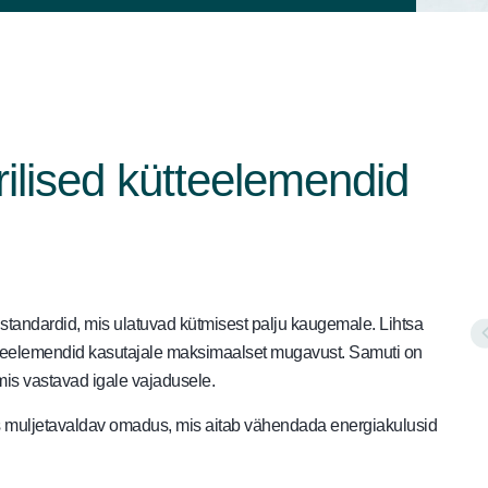
ilised kütteelemendid
andardid, mis ulatuvad kütmisest palju kaugemale. Lihtsa
ütteelemendid kasutajale maksimaalset mugavust. Samuti on
mis vastavad igale vajadusele.
s muljetavaldav omadus, mis aitab vähendada energiakulusid