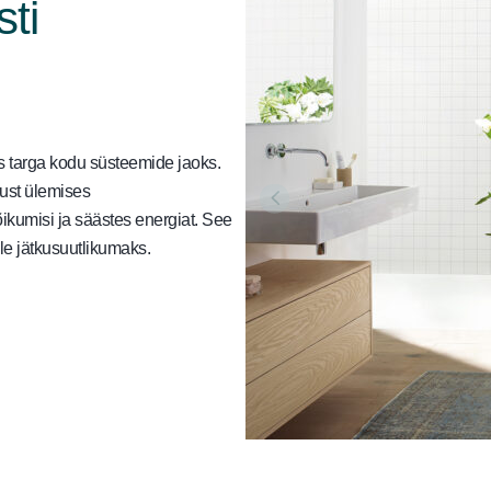
sti
s targa kodu süsteemide jaoks.
ust ülemises
ikumisi ja säästes energiat. See
le jätkusuutlikumaks.