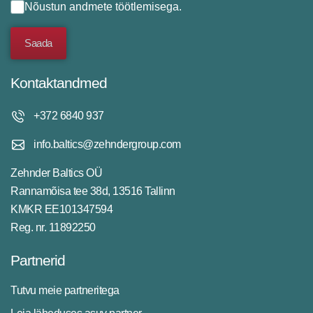
Nõustun
andmete töötlemisega
.
Kontaktandmed
+372 6840 937
info.baltics@zehndergroup.com
Zehnder Baltics OÜ
Rannamõisa tee 38d, 13516 Tallinn
KMKR EE101347594
Reg. nr. 11892250
Partnerid
Tutvu meie partneritega