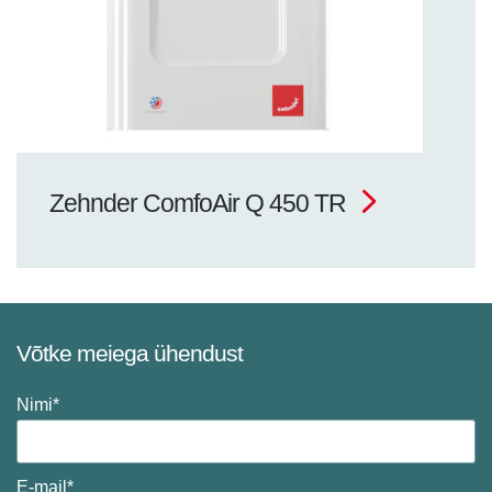
Zehnder ComfoAir Q 450 TR
Võtke meiega ühendust
Nimi*
E-mail*